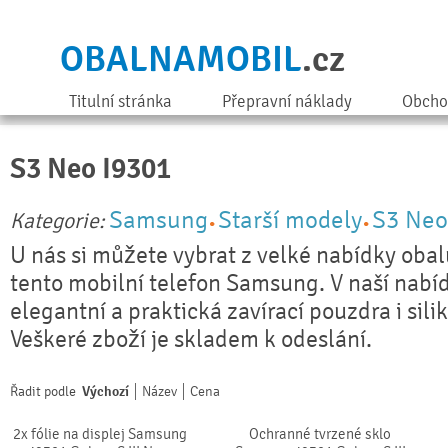
OBALNAMOBIL
.cz
Titulní stránka
Přepravní náklady
Obcho
S3 Neo I9301
Samsung
Starší modely
S3 Neo
Kategorie:
U nás si můžete vybrat z velké nabídky obal
tento mobilní telefon Samsung. V naší nabí
elegantní a praktická zavírací pouzdra i sili
Veškeré zboží je skladem k odeslání.
Řadit podle
Výchozí
Název
Cena
2x fólie na displej Samsung
Ochranné tvrzené sklo