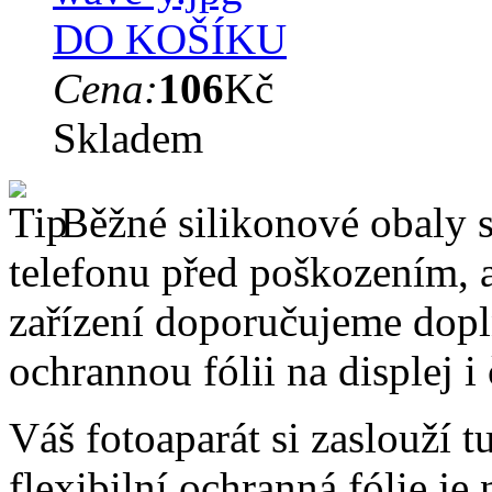
DO KOŠÍKU
Cena:
106
Kč
Skladem
Běžné silikonové obaly si
telefonu před poškozením, 
zařízení doporučujeme dopln
ochrannou fólii na displej i
Váš fotoaparát si zaslouží t
flexibilní ochranná fólie je