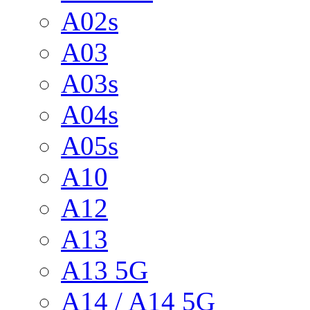
A02s
A03
A03s
A04s
A05s
A10
A12
A13
A13 5G
A14 / A14 5G