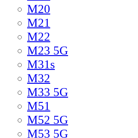
M20
M21
M22
M23 5G
M31s
M32
M33 5G
M51
M52 5G
M53 5G