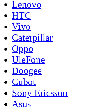
Lenovo
HTC
Vivo
Caterpillar
Oppo
UleFone
Doogee
Cubot
Sony Ericsson
Asus