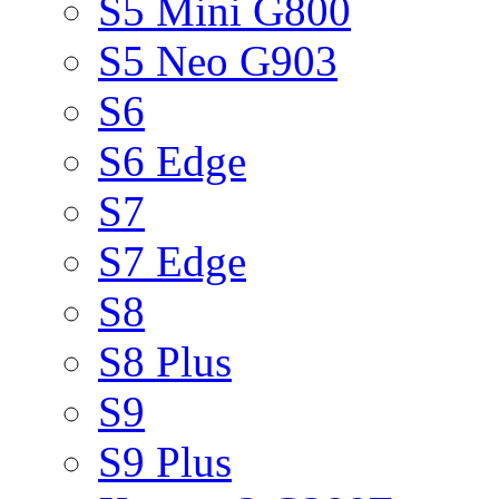
S5 Mini G800
S5 Neo G903
S6
S6 Edge
S7
S7 Edge
S8
S8 Plus
S9
S9 Plus