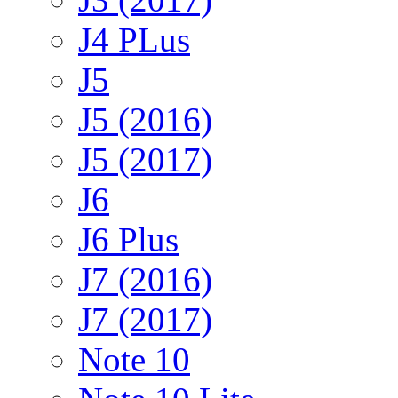
J4 PLus
J5
J5 (2016)
J5 (2017)
J6
J6 Plus
J7 (2016)
J7 (2017)
Note 10