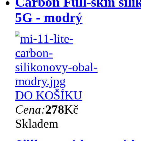
Carbon Full-skin sili
5G - modrý
DO KOŠÍKU
Cena:
278
Kč
Skladem