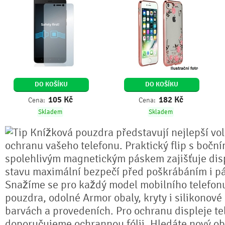
DO KOŠÍKU
DO KOŠÍKU
105
Kč
182
Kč
Cena:
Cena:
Skladem
Skladem
Knížková pouzdra představují nejlepší vo
ochranu vašeho telefonu. Praktický flip s bočn
spolehlivým magnetickým páskem zajišťuje dis
stavu maximální bezpečí před poškrábáním i pá
Snažíme se pro každý model mobilního telefonu
pouzdra, odolné Armor obaly, kryty i silikonové
barvách a provedeních. Pro ochranu displeje te
doporučujeme ochrannou fólii. Hledáte nový ob