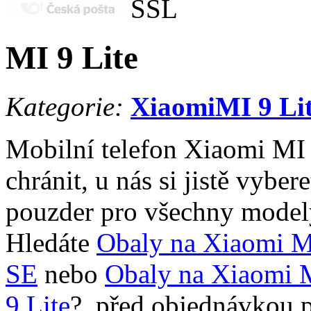
MI 9 Lite
Kategorie:
Xiaomi
MI 9 Li
Mobilní telefon Xiaomi MI 
chránit, u nás si jistě vyber
pouzder pro všechny model
Hledáte
Obaly na Xiaomi M
SE
nebo
Obaly na Xiaomi 
9 Lite
?, před objednávkou 