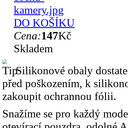
DO KOŠÍKU
Cena:
147
Kč
Skladem
Silikonové obaly dostateč
před poškozením, k silik
zakoupit ochrannou fólii.
Snažíme se pro každý model
otevírací pouzdra, odolné A