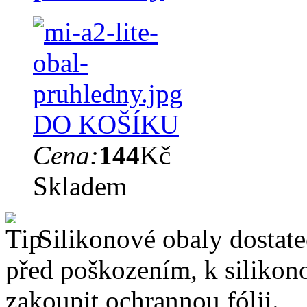
DO KOŠÍKU
Cena:
144
Kč
Skladem
Silikonové obaly dostateč
před poškozením, k silik
zakoupit ochrannou fólii.