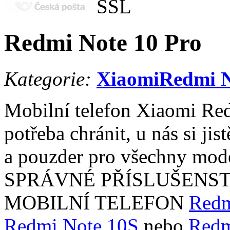
Redmi Note 10 Pro
Kategorie:
Xiaomi
Redmi N
Mobilní telefon Xiaomi Red
potřeba chránit, u nás si ji
a pouzder pro všechny m
SPRÁVNÉ PŘÍSLUŠENST
MOBILNÍ TELEFON
Redm
Redmi Note 10S
nebo
Redm