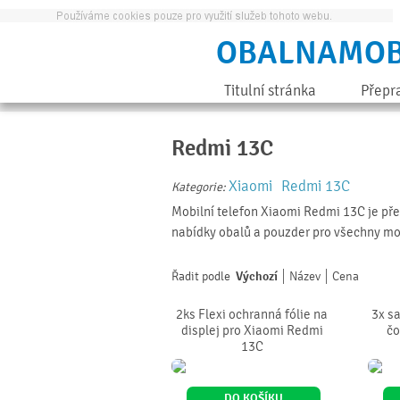
OBALNAMOB
Titulní stránka
Přepr
Redmi 13C
Xiaomi
Redmi 13C
Kategorie:
Mobilní telefon Xiaomi Redmi 13C je před
nabídky obalů a pouzder pro všechny mo
Řadit podle
Výchozí
Název
Cena
2ks Flexi ochranná fólie na
3x sa
displej pro Xiaomi Redmi
čo
13C
DO KOŠÍKU