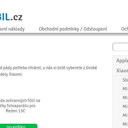
IL
.cz
avní náklady
Obchodní podmínky / Odstoupení
Och
Appl
 pády potřeba chránit, u nás si jistě vyberete z široké
Xiao
dely Xiaomi.
St
Mi
Mi
da ochranných fólií na
čky fotoaparátu pro
MI
Redmi 13C
MI
MI
DO KOŠÍKU