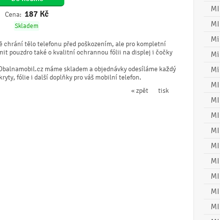
MI
187
Kč
Cena:
MI
Skladem
Mi
ě chrání tělo telefonu před poškozením, ale pro kompletní
t pouzdro také o kvalitní ochrannou fólii na displej i čočky
Mi
Obalnamobil.cz máme skladem a objednávky odesíláme každý
Mi
ty, fólie i další doplňky pro váš mobilní telefon.
MI
« zpět
tisk
MI
MI
MI
MI
MI
MI
MI
MI