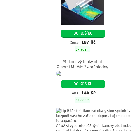
DO KOŠÍKU
187
Kč
Cena:
Skladem
Silikonový tenký obal
Xiaomi Mi Mix 2 - průhledný
DO KOŠÍKU
144
Kč
Cena:
Skladem
Běžné silikonové obaly sice spolehliv
bezpečí vašeho zařízení doporučujeme doplni
fotoaparátu.
Ať už si vyberete běžný silikonový obal nebo
mobilní telefon. Nezapomínejte, že obal sl