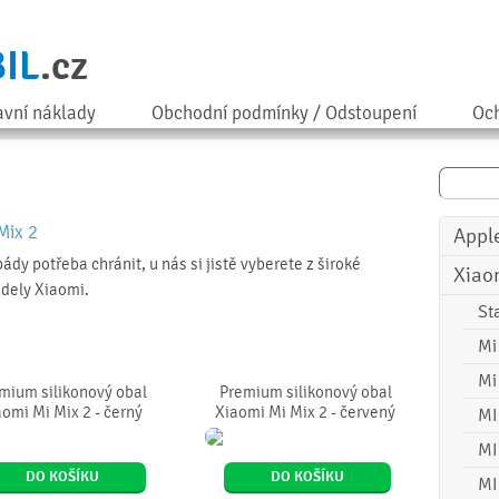
IL
.cz
avní náklady
Obchodní podmínky / Odstoupení
Och
Mix 2
Appl
ády potřeba chránit, u nás si jistě vyberete z široké
Xiao
dely Xiaomi.
St
Mi
Mi
mium silikonový obal
Premium silikonový obal
omi Mi Mix 2 - černý
Xiaomi Mi Mix 2 - červený
MI
MI
DO KOŠÍKU
DO KOŠÍKU
MI