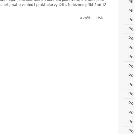
MI
 originální vzhled i praktické využití. Nabízíme přibližně 12
MI
« zpět
tisk
Po
Po
Po
Po
Po
Po
Po
Po
Po
Po
Po
Po
Po