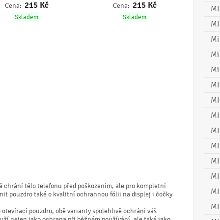
215
Kč
215
Kč
Cena:
Cena:
MI
Skladem
Skladem
MI
Mi
Mi
Mi
MI
MI
MI
MI
MI
MI
MI
ě chrání tělo telefonu před poškozením, ale pro kompletní
MI
t pouzdro také o kvalitní ochrannou fólii na displej i čočky
MI
 otevírací pouzdro, obě varianty spolehlivě ochrání váš
ouží nejen jako ochrana při běžném používání, ale také jako